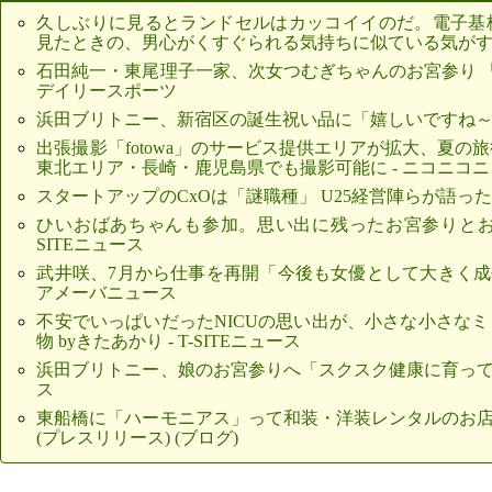
久しぶりに見るとランドセルはカッコイイのだ。電子基
見たときの、男心がくすぐられる気持ちに似ている気がする
石田純一・東尾理子一家、次女つむぎちゃんのお宮参り 「
デイリースポーツ
浜田ブリトニー、新宿区の誕生祝い品に「嬉しいですね～」
出張撮影「fotowa」のサービス提供エリアが拡大、夏の
東北エリア・長崎・鹿児島県でも撮影可能に - ニコニコ
スタートアップのCxOは「謎職種」 U25経営陣らが語った
ひいおばあちゃんも参加。思い出に残ったお宮参りとお食い初
SITEニュース
武井咲、7月から仕事を再開「今後も女優として大きく成長
アメーバニュース
不安でいっぱいだったNICUの思い出が、小さな小さな
物 byきたあかり - T-SITEニュース
浜田ブリトニー、娘のお宮参りへ「スクスク健康に育ってほ
ス
東船橋に「ハーモニアス」って和装・洋装レンタルのお店が
(プレスリリース) (ブログ)