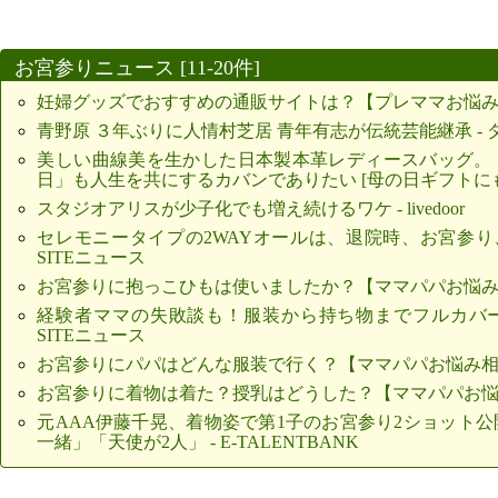
お宮参りニュース [11-20件]
妊婦グッズでおすすめの通販サイトは？【プレママお悩み相談】 
青野原 ３年ぶりに人情村芝居 青年有志が伝統芸能継承 -
美しい曲線美を生かした日本製本革レディースバッグ。
日」も人生を共にするカバンでありたい [母の日ギフトにもお
スタジオアリスが少子化でも増え続けるワケ - livedoor
セレモニータイプの2WAYオールは、退院時、お宮参り、写
SITEニュース
お宮参りに抱っこひもは使いましたか？【ママパパお悩み相談】 
経験者ママの失敗談も！服装から持ち物までフルカバー！ お
SITEニュース
お宮参りにパパはどんな服装で行く？【ママパパお悩み相談】 -
お宮参りに着物は着た？授乳はどうした？【ママパパお悩み相談】
元AAA伊藤千晃、着物姿で第1子のお宮参り2ショット
一緒」「天使が2人」 - E-TALENTBANK