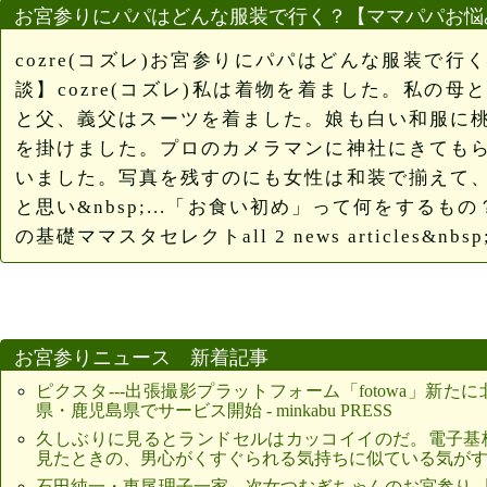
お宮参りにパパはどんな服装で行く？【ママパパお悩み相談】
cozre(コズレ)お宮参りにパパはどんな服装で
談】cozre(コズレ)私は着物を着ました。私の
と父、義父はスーツを着ました。娘も白い和服に
を掛けました。プロのカメラマンに神社にきても
いました。写真を残すのにも女性は和装で揃えて
と思い&nbsp;...「お食い初め」って何をするも
の基礎ママスタセレクトall 2 news articles&nbsp;
お宮参りニュース 新着記事
ピクスタ---出張撮影プラットフォーム「fotowa」新
県・鹿児島県でサービス開始 - minkabu PRESS
久しぶりに見るとランドセルはカッコイイのだ。電子基
見たときの、男心がくすぐられる気持ちに似ている気がする
石田純一・東尾理子一家、次女つむぎちゃんのお宮参り 「