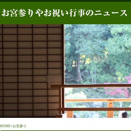
HOME
>
お宮参り