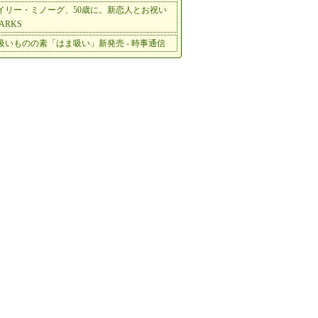
イリー・ミノーグ、50歳に。新恋人とお祝い
BARKS
吸いものの素「はま吸い」新発売 - 時事通信