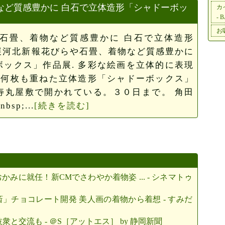
など質感豊かに 白石で立体造形「シャドーボッ
カ
- 
お
石畳、着物など質感豊かに 白石で立体造形
展河北新報花びらや石畳、着物など質感豊かに
ックス」作品展. 多彩な絵画を立体的に表現
を何枚も重ねた立体造形「シャドーボックス」
寿丸屋敷で開かれている。３０日まで。 角田
p;...
[続きを読む]
みに就任！新CMでさわやか着物姿 ... - シネマトゥ
」チョコレート開発 美人画の着物から着想 - すみだ
と交流も - ＠S［アットエス］ by 静岡新聞