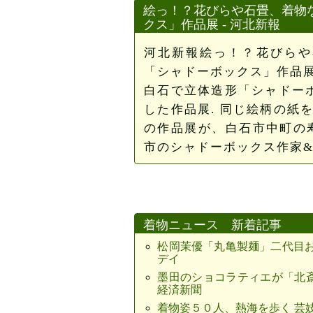
絵っ！？花びらや石畳、着物
クス」作品展 - 河北新報
河北新報絵っ！？花びらや
「シャドーボックス」作品
白石で立体造形「シャドーボ
した作品展. 同じ絵柄の紙
の作品展が、白石市中町の
市のシャドーボックス作家&nbs
着物ニュース 新着記事
松岡茉優「丸亀製麺」二代目おか
デイ
墨田のショコラティエが「北斎
経済新聞
着物姿５０人、熱海を歩く 芸妓衆