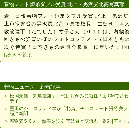
着物フォト師弟ダブル受賞 北上・黒沢尻北高写真部 -
岩手日報着物フォト師弟ダブル受賞 北上・黒沢
上市常盤台の黒沢尻北高（泉悟校長、生徒６９４
教諭達下（たてした）才子さん（６１）は、着物
回きもの姿ほのぼのフォトコンテスト（日本きも
次ぐ特賞「日本きもの連盟会長賞」に輝いた。同部の中
[続きを読む]
着物ニュース 新着記事
松岡茉優「丸亀製麺」二代目おかみに就任！新CMでさわやか着
デイ
墨田のショコラティエが「北斎」チョコレート開発 美人画
経済新聞
着物姿５０人、熱海を歩く 芸妓衆と交流も - ＠S［アットエ